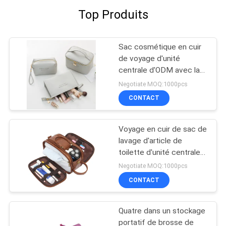
Top Produits
Sac cosmétique en cuir
de voyage d'unité
centrale d'ODM avec la
doublure de
Negotiate MOQ:1000pcs
Multispandex
CONTACT
Voyage en cuir de sac de
lavage d'article de
toilette d'unité centrale
d'hommes de salle de
Negotiate MOQ:1000pcs
bains rasant Dopp Kit
CONTACT
Water Resistant
Quatre dans un stockage
portatif de brosse de