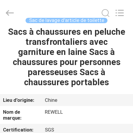
Industrial
Group
Limited.
All
Rights
Sac de lavage d'article de toilette
Reserved.
Developed
Sacs à chaussures en peluche
MAISON
by
ECER
transfrontaliers avec
PRODUITS
garniture en laine Sacs à
chaussures pour personnes
AU
paresseuses Sacs à
SUJET
chaussures portables
DE
NOUS
Lieu d'origine:
Chine
Nom de
REWELL
VISITE
marque:
D'USINE
Certification:
SGS