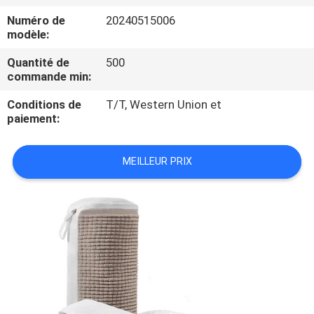
Numéro de
20240515006
CONTRÔLE
modèle:
DE
Quantité de
500
commande min:
QUALITÉ
Conditions de
T/T, Western Union et
paiement:
PLAN
DU
MEILLEUR PRIX
SITE
PRIVACY
POLICY