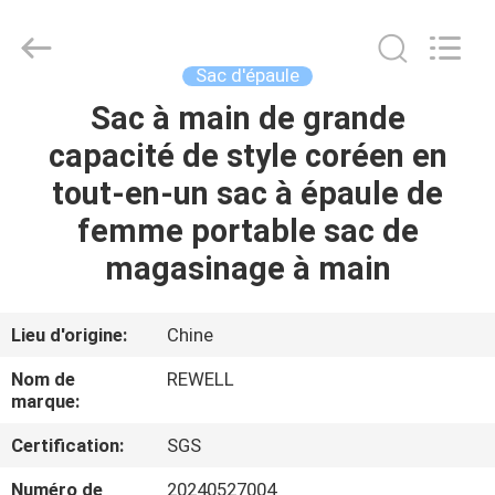
Group
Limited.
All
Rights
Reserved.
Sac d'épaule
Developed
by
ECER
Sac à main de grande
MAISON
capacité de style coréen en
PRODUITS
tout-en-un sac à épaule de
femme portable sac de
AU
magasinage à main
SUJET
DE
Lieu d'origine:
Chine
NOUS
Nom de
REWELL
marque:
VISITE
Certification:
SGS
D'USINE
Numéro de
20240527004