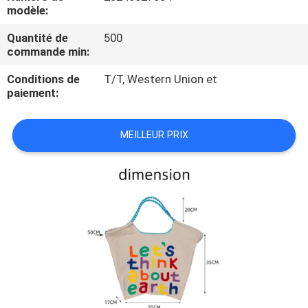
modèle:
CONTRÔLE
Quantité de
500
commande min:
DE
QUALITÉ
Conditions de
T/T, Western Union et
paiement:
PLAN
MEILLEUR PRIX
DU
SITE
PRIVACY
POLICY