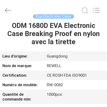
ReWell
Industrial
Group
Limited.
All
Eva Electronic Case
Rights
Reserved.
Developed
ODM 1680D EVA Electronic
MAISON
by
ECER
Case Breaking Proof en nylon
PRODUITS
avec la tirette
AU
Lieu d'origine:
Guangdong
SUJET
Nom de marque:
REWELL
DE
Certification:
CE ROSH FDA ISO9001
NOUS
Numéro de modèle:
RW-0082
VISITE
Quantité de
1000pcs
commande min:
D'USINE