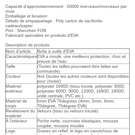
Capacité d'approvisionnement : 50000 morceaux/morceaux par
mois
Emballage et livraison
Détails de empaquetage : Poly carton de sac/boîte-
cadeau/papier
Port : Shenzhen FOB
Fabricant spécialisé en produits d'EVA
Description de produits
Nom d'article
Boîte à outils d'EVA
Caractéristiques
EVA a moulé, une meilleurs protection, choc et
preuve de l'eau
Taille
(Toutes les tailles pourraient être faites sur
commande)
Couleur
Noir (toutes les autres couleurs sont disponibles
pour choisir)
Matériel
polyester 1680D (tissu tricoté, polyester 300D,
extérieur
polyester 600D, 900D, 1200D, 1680D, 1800D,
unité centrale, PVC etc.)
Matériel de
5mm EVA 75degrees (4mm, 5mm, 6mm,
corps
70degree, 75degree EVA)
Revêtement du
Velours (tissu ou velours tricoté)
matériel
À l'intérieur
Poche nette, courroies élastiques, mousse
coupée, mousse moulée
Logo
Gravez en refief, le logo en caoutchouc de