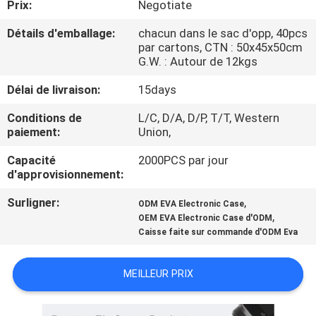
Prix:
Negotiate
CONTRÔLE
Détails d'emballage:
chacun dans le sac d'opp, 40pcs
par cartons, CTN : 50x45x50cm
DE
G.W. : Autour de 12kgs
QUALITÉ
Délai de livraison:
15days
Conditions de
L/C, D/A, D/P, T/T, Western
PLAN
paiement:
Union,
DU
Capacité
2000PCS par jour
SITE
d'approvisionnement:
Surligner:
,
ODM EVA Electronic Case
PRIVACY
,
OEM EVA Electronic Case d'ODM
Caisse faite sur commande d'ODM Eva
POLICY
MEILLEUR PRIX