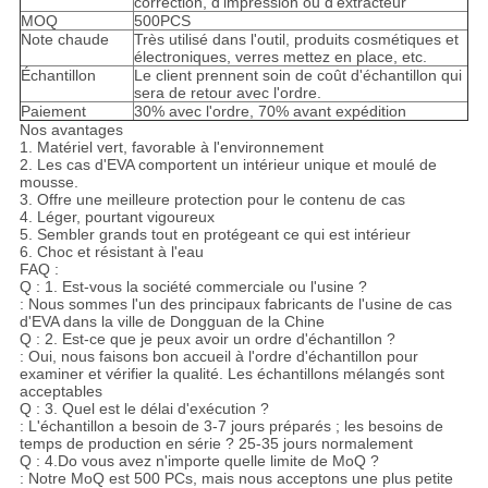
correction, d'impression ou d'extracteur
MOQ
500PCS
Note chaude
Très utilisé dans l'outil, produits cosmétiques et
électroniques, verres mettez en place, etc.
Échantillon
Le client prennent soin de coût d'échantillon qui
sera de retour avec l'ordre.
Paiement
30% avec l'ordre, 70% avant expédition
Nos avantages
1. Matériel vert, favorable à l'environnement
2. Les cas d'EVA comportent un intérieur unique et moulé de
mousse.
3. Offre une meilleure protection pour le contenu de cas
4. Léger, pourtant vigoureux
5. Sembler grands tout en protégeant ce qui est intérieur
6. Choc et résistant à l'eau
FAQ :
Q : 1. Est-vous la société commerciale ou l'usine ?
: Nous sommes l'un des principaux fabricants de l'usine de cas
d'EVA dans la ville de Dongguan de la Chine
Q : 2. Est-ce que je peux avoir un ordre d'échantillon ?
: Oui, nous faisons bon accueil à l'ordre d'échantillon pour
examiner et vérifier la qualité. Les échantillons mélangés sont
acceptables
Q : 3. Quel est le délai d'exécution ?
: L'échantillon a besoin de 3-7 jours préparés ; les besoins de
temps de production en série ? 25-35 jours normalement
Q : 4.Do vous avez n'importe quelle limite de MoQ ?
: Notre MoQ est 500 PCs, mais nous acceptons une plus petite