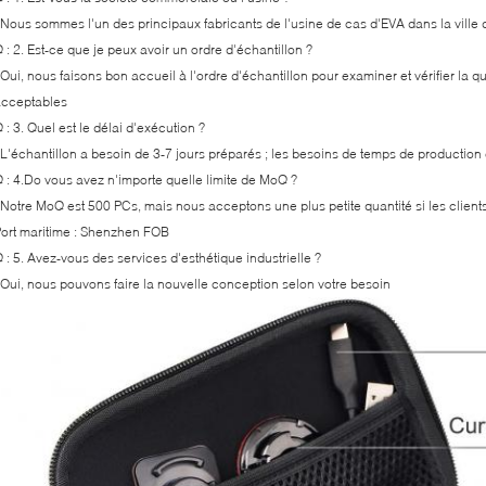
 Nous sommes l'un des principaux fabricants de l'usine de cas d'EVA dans la vill
 : 2. Est-ce que je peux avoir un ordre d'échantillon ?
 Oui, nous faisons bon accueil à l'ordre d'échantillon pour examiner et vérifier la 
acceptables
 : 3. Quel est le délai d'exécution ?
 L'échantillon a besoin de 3-7 jours préparés ; les besoins de temps de productio
 : 4.Do vous avez n'importe quelle limite de MoQ ?
 Notre MoQ est 500 PCs, mais nous acceptons une plus petite quantité si les clien
ort maritime : Shenzhen FOB
 : 5. Avez-vous des services d'esthétique industrielle ?
 Oui, nous pouvons faire la nouvelle conception selon votre besoin