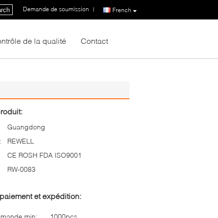
Demande de soumission
|
rch
French
ntrôle de la qualité
Contact
roduit:
Guangdong
:
REWELL
CE ROSH FDA ISO9001
RW-0083
paiement et expédition:
mmande min:
1000pcs