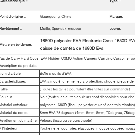
Caractéristique ::
Type ::
Point d'origine ::
Guangdong, Chine
Marque:
Revêtement ::
Maille, Spandex, mousse
poche:
1680D polyester EVA Electronic Case
1680D EVA
,
Mettre en évidence:
caisse de caméra de 1680D Eva
as de Carry Hard Cover EVA Hidden OSMO Action Camera Carrying Carabiner po
escription de produits
Nom d'article
Boîte à outils d'EVA
Caractéristiques
EVA a moulé, une meilleurs protection, choc et preuve de 
Taille
(Toutes les tailles pourraient être faites sur commande)
Couleur
Noir (toutes les autres couleurs sont disponibles pour choi
Matériel extérieur
polyester 1680D (tissu, polyester et unité centrale tricotés)
Matériel de corps
5mm EVA 75degrees (4mm, 5mm, 6mm, 70degree, 75deg
Revêtement du matériel
Velours (tissu ou velours tricoté)
À l'intérieur
Poche nette, courroies élastiques, mousse coupée, mou