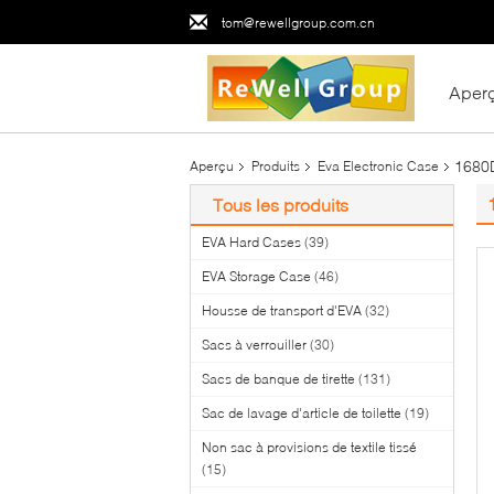
tom@rewellgroup.com.cn
Aper
1680D
Aperçu
Produits
Eva Electronic Case
Tous les produits
EVA Hard Cases
(39)
EVA Storage Case
(46)
Housse de transport d'EVA
(32)
Sacs à verrouiller
(30)
Sacs de banque de tirette
(131)
Sac de lavage d'article de toilette
(19)
Non sac à provisions de textile tissé
(15)