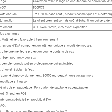
Logo
Gravez en refief, le logo en caoutchouc de correction, d'i
MOQ
500PCS
Note chaude
Très utilisé dans l'outil, produits cosmétiques et électroni
Échantillon
Le client prennent soin de coût d'échantillon qui sera de r
Paiement
30% avec l'ordre, 70% avant expédition
Nos avantages
. Matériel vert, favorable à l'environnement
. les cas d'EVA comportent un intérieur unique et moulé de mousse.
. offre une meilleure protection pour le contenu de cas
. léger, pourtant vigoureux
. sembler grands tout en protégeant ce qui est intérieur
. choc et résistant à l'eau
apacité d'approvisionnement : 50000 morceaux/morceaux par mois
mballage et livraison
étails de empaquetage : Poly carton de sac/boîte-cadeau/papier
ort : Shenzhen FOB
abricant spécialisé en produits d'EVA
AQ :
 : 1. Est-vous la société commerciale ou l'usine ?