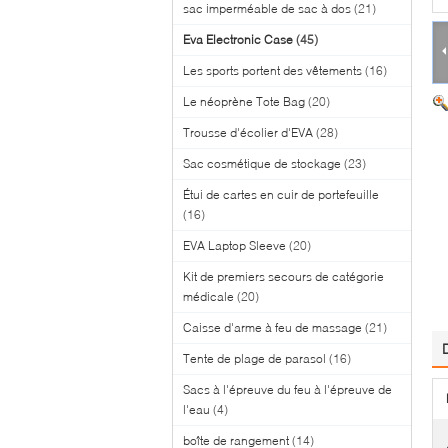
sac imperméable de sac à dos
(21)
Eva Electronic Case
(45)
Les sports portent des vêtements
(16)
Le néoprène Tote Bag
(20)
Trousse d'écolier d'EVA
(28)
Sac cosmétique de stockage
(23)
Étui de cartes en cuir de portefeuille
(16)
EVA Laptop Sleeve
(20)
Kit de premiers secours de catégorie
médicale
(20)
Caisse d'arme à feu de massage
(21)
Tente de plage de parasol
(16)
Sacs à l'épreuve du feu à l'épreuve de
l'eau
(4)
boîte de rangement
(14)