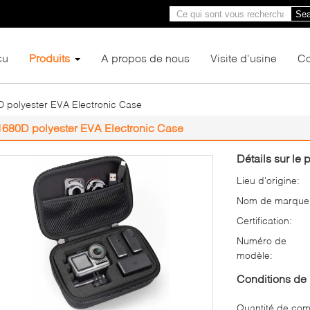
Sea
çu
Produits
A propos de nous
Visite d'usine
Co
 polyester EVA Electronic Case
1680D polyester EVA Electronic Case
Détails sur le p
Lieu d'origine:
Nom de marque
Certification:
Numéro de
modèle:
Conditions de 
Quantité de co