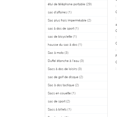
étui de téléphone portable
(29)
:
Q
sac d'affaires
(1)
:
Sac plus frais imperméable
(2)
sac à dos de sport
(1)
Q
sac de bicyclette
(1)
:
Q
hausse du sac à dos
(1)
:
Sac à moto
(3)
P
Duffel étanche à l'eau
(3)
Q
:
Sacs à dos de loisirs
(3)
sac de golf de disque
(2)
Sac à dos tactique
(2)
Sacs en couette
(1)
sac de sport
(2)
Sacs à billets
(1)