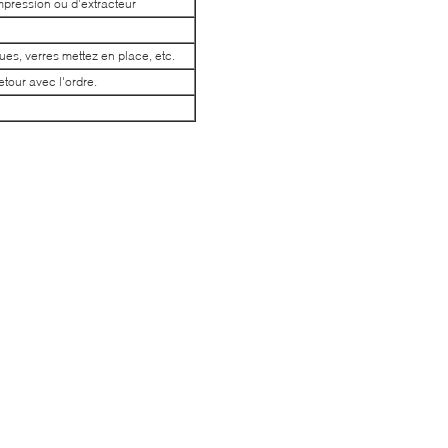
mpression ou d'extracteur
ques, verres mettez en place, etc.
etour avec l'ordre.