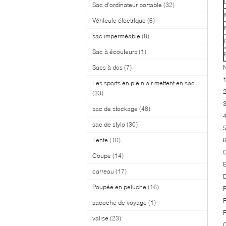
Sac d'ordinateur portable
(32)
Véhicule électrique
(6)
sac imperméable
(8)
Sac à écouteurs
(1)
Sacs à dos
(7)
1
Les sports en plein air mettent en sac
2
(33)
3
sac de stockage
(48)
4
sac de stylo
(30)
5
Tente
(10)
6
C
Coupe
(14)
E
carreau
(17)
D
Poupée en peluche
(16)
P
F
sacoche de voyage
(1)
F
valise
(23)
Q