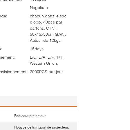
Negotiate
age:
chacun dans le sac
d'opp, 40pcs par
cartons, CTN :
50x45x50cm G.W. :
Autour de 12kgs
n:
15days
aiement:
L/C, D/A, D/P, T/T,
Western Union,
ovisionnement:
2000PCS par jour
Écouteur protecteur
Housse de transport de projecteur,