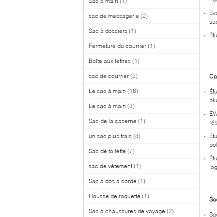
Sac à main
(1)
Ev
sac de messagerie
(2)
sa
Sac à dossiers
(1)
Ét
Fermeture du courrier
(1)
Boîte aux lettres
(1)
sac de courrier
(2)
Ca
Le sac à main
(18)
Ét
pl
Le sac à main
(3)
EV
Sac de la caserne
(1)
rés
un sac plus frais
(8)
Ét
po
Sac de toilette
(7)
Ét
sac de vêtement
(1)
lo
Sac à dos à corde
(1)
Housse de raquette
(1)
Sa
Sac à chaussures de voyage
(2)
Sa