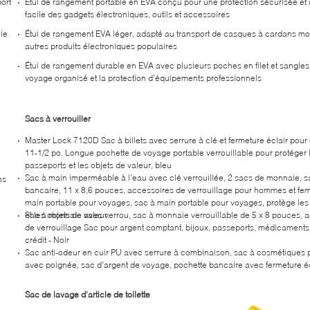
ort
Étui de rangement portable en EVA conçu pour une protection sécurisée et 
facile des gadgets électroniques, outils et accessoires
ie
Étui de rangement EVA léger, adapté au transport de casques à cardans mob
autres produits électroniques populaires
Étui de rangement durable en EVA avec plusieurs poches en filet et sangles
voyage organisé et la protection d'équipements professionnels
Sacs à verrouiller
Master Lock 7120D Sac à billets avec serrure à clé et fermeture éclair pour
11-1/2 po. Longue pochette de voyage portable verrouillable pour protéger 
passeports et les objets de valeur, bleu
Sac à main imperméable à l'eau avec clé verrouillée, 2 sacs de monnaie, s
ns
bancaire, 11 x 8,6 pouces, accessoires de verrouillage pour hommes et fe
main portable pour voyages, sac à main portable pour voyages, protège les
e
et les objets de valeur.
Sac à monnaie avec verrou, sac à monnaie verrouillable de 5 x 8 pouces, 
de verrouillage Sac pour argent comptant, bijoux, passeports, médicaments
crédit - Noir
Sac anti-odeur en cuir PU avec serrure à combinaison, sac à cosmétiques 
avec poignée, sac d'argent de voyage, pochette bancaire avec fermeture éc
Sac de lavage d'article de toilette