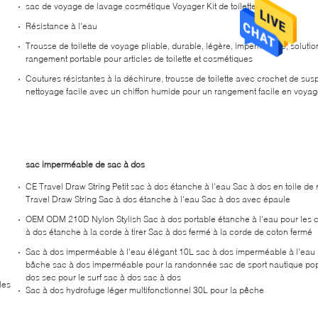
sac de voyage de lavage cosmétique Voyager Kit de toilettes sac
Résistance à l'eau
Trousse de toilette de voyage pliable, durable, légère, imperméable, solutio
rangement portable pour articles de toilette et cosmétiques
Coutures résistantes à la déchirure, trousse de toilette avec crochet de sus
nettoyage facile avec un chiffon humide pour un rangement facile en voyag
sac imperméable de sac à dos
CE Travel Draw String Petit sac à dos étanche à l'eau Sac à dos en toile de
Travel Draw String Sac à dos étanche à l'eau Sac à dos avec épaule
OEM ODM 210D Nylon Stylish Sac à dos portable étanche à l'eau pour les 
à dos étanche à la corde à tirer Sac à dos fermé à la corde de coton fermé
Sac à dos imperméable à l'eau élégant 10L sac à dos imperméable à l'eau
bâche sac à dos imperméable pour la randonnée sac de sport nautique pop
dos sec pour le surf sac à dos sac à dos
les
Sac à dos hydrofuge léger multifonctionnel 30L pour la pêche