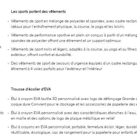
Les sports portent des vêtements
Vêtements de sport en mélange de polyester et spandex, avec cadre rectan
idéaux pour l'entraînement physique, la course, le yoga et les loisirs.
Vêtements de performance sportive en plein air conçus à partir d'un mélan
spandex de polyester offrant une étirement et un support optimaux
e
Vêtements de sport noirs et légers, adaptés à la course, au yoga et au fitnes
extérieur, offrant confort et durabilité.
Des vêtements de sport de secours d'urgence équipés d'un cadre rectangul
étirement à 4 voies parfaits pour l'extérieur et l'intérieur
Trousse d'écolier d'EVA
Étui à crayon EVA tactile 3D personnalisé avec logo de défonçage Grande 
coque dure Convient pour le stockage et les accessoires de papeterie des 
nts
Étui à crayon EVA personnalisé avec des caractéristiques étanches à l'eau
en maille et des options de logo de plaque métallique en relief
Étui à crayons en EVA personnalisé, portable, fermeture éclair, léger, durabl
réutilisable, écologique, sac de rangement pour la papeterie pour enfants et