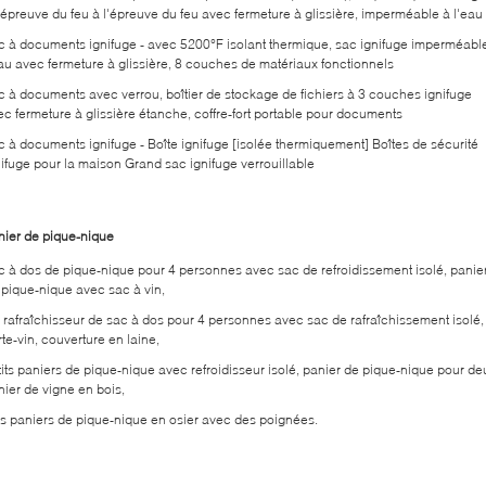
l'épreuve du feu à l'épreuve du feu avec fermeture à glissière, imperméable à l'eau
c à documents ignifuge - avec 5200°F isolant thermique, sac ignifuge imperméabl
eau avec fermeture à glissière, 8 couches de matériaux fonctionnels
c à documents avec verrou, boîtier de stockage de fichiers à 3 couches ignifuge
ec fermeture à glissière étanche, coffre-fort portable pour documents
c à documents ignifuge - Boîte ignifuge [isolée thermiquement] Boîtes de sécurité
nifuge pour la maison Grand sac ignifuge verrouillable
nier de pique-nique
c à dos de pique-nique pour 4 personnes avec sac de refroidissement isolé, panie
 pique-nique avec sac à vin,
 rafraîchisseur de sac à dos pour 4 personnes avec sac de rafraîchissement isolé,
te-vin, couverture en laine,
tits paniers de pique-nique avec refroidisseur isolé, panier de pique-nique pour de
nier de vigne en bois,
s paniers de pique-nique en osier avec des poignées.