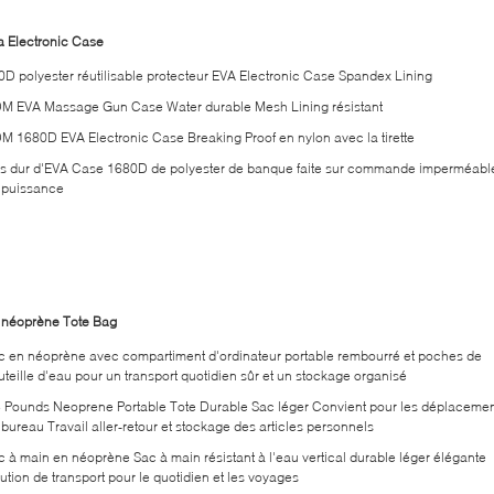
a Electronic Case
0D polyester réutilisable protecteur EVA Electronic Case Spandex Lining
M EVA Massage Gun Case Water durable Mesh Lining résistant
M 1680D EVA Electronic Case Breaking Proof en nylon avec la tirette
s dur d'EVA Case 1680D de polyester de banque faite sur commande imperméabl
 puissance
 néoprène Tote Bag
c en néoprène avec compartiment d'ordinateur portable rembourré et poches de
uteille d'eau pour un transport quotidien sûr et un stockage organisé
8 Pounds Neoprene Portable Tote Durable Sac léger Convient pour les déplaceme
 bureau Travail aller-retour et stockage des articles personnels
c à main en néoprène Sac à main résistant à l'eau vertical durable léger élégante
ution de transport pour le quotidien et les voyages