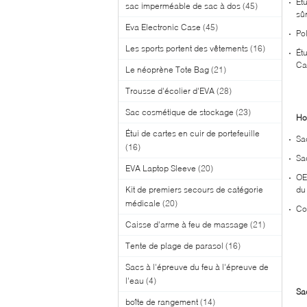
Ét
sac imperméable de sac à dos
(45)
sûr
Eva Electronic Case
(45)
Po
Les sports portent des vêtements
(16)
Ét
Ca
Le néoprène Tote Bag
(21)
Trousse d'écolier d'EVA
(28)
Sac cosmétique de stockage
(23)
Ho
Étui de cartes en cuir de portefeuille
Sa
(16)
Sa
EVA Laptop Sleeve
(20)
OE
Kit de premiers secours de catégorie
du 
médicale
(20)
Co
Caisse d'arme à feu de massage
(21)
Tente de plage de parasol
(16)
Sacs à l'épreuve du feu à l'épreuve de
l'eau
(4)
Sa
boîte de rangement
(14)