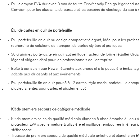
Étui à crayon EVA dur avec 3 mm de feutre Eco-friendly Design léger et dur
Convient pour les étudiants du bureau et les besoins de stockage du sac à 
Étui de cartes en cuir de portefeuille
e
Étui portefeuille en cuir au design compact et élégant, idéal pour les profes
recherche de solutions de transport de cartes stylées et pratiques
s
50 grammes porte-carte en cuir authentique Facteur de forme régulier Orga
léger et élégant Idéal pour les professionnels de l'entreprise
t
Boîte à cartes en cuir Rewell étanche aux chocs et à la poussière Emballag
adapté aux dirigeants et aux événements
Étui portefeuille fin en cuir pour 8 à 12 cartes, style mode, portefeuille com
els
plusieurs fentes pour cartes et ajustement sûr
Kit de premiers secours de catégorie médicale
r
Kit de premiers soins de qualité médicale étanche à choc étanche à l'eau é
protecteur EVA avec fermeture à glissière et maillage rembourrée intérieur 
stéthoscope
Trousse de premiers secours de qualité médicale antichoc et étanche en 