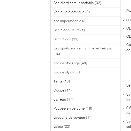
Sac d'ordinateur portable
(32)
Ev
Véhicule électrique
(6)
60
sac imperméable
(8)
OD
Sac à écouteurs
(1)
OD
Sacs à dos
(11)
Ca
Les sports en plein air mettent en sac
de
(34)
sac de stockage
(48)
sac de stylo
(30)
Tente
(10)
Le
Coupe
(14)
Sa
carreau
(17)
bo
0.
Poupée en peluche
(16)
de
sacoche de voyage
(1)
Sa
valise
(23)
sol