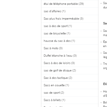
Sa
étui de téléphone portable
(29)
du
sac d'affaires
(1)
Sac plus frais imperméable
(3)
Sa
sac à dos de sport
(1)
Sa
sac de bicyclette
(1)
ma
hausse du sac à dos
(1)
Ép
en
Sac à moto
(3)
Sa
Duffel étanche à l'eau
(3)
lég
Sacs à dos de loisirs
(3)
Tr
org
sac de golf de disque
(2)
Sac à dos tactique
(2)
EV
Sacs en couette
(1)
Ho
sac de sport
(2)
d'
Sacs à billets
(1)
Bo
Po