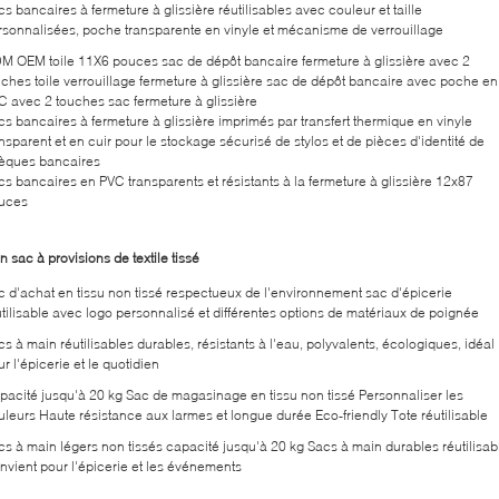
s bancaires à fermeture à glissière réutilisables avec couleur et taille
rsonnalisées, poche transparente en vinyle et mécanisme de verrouillage
M OEM toile 11X6 pouces sac de dépôt bancaire fermeture à glissière avec 2
uches toile verrouillage fermeture à glissière sac de dépôt bancaire avec poche en
C avec 2 touches sac fermeture à glissière
cs bancaires à fermeture à glissière imprimés par transfert thermique en vinyle
nsparent et en cuir pour le stockage sécurisé de stylos et de pièces d'identité de
èques bancaires
cs bancaires en PVC transparents et résistants à la fermeture à glissière 12x87
uces
 sac à provisions de textile tissé
c d'achat en tissu non tissé respectueux de l'environnement sac d'épicerie
utilisable avec logo personnalisé et différentes options de matériaux de poignée
s à main réutilisables durables, résistants à l'eau, polyvalents, écologiques, idéal
r l'épicerie et le quotidien
pacité jusqu'à 20 kg Sac de magasinage en tissu non tissé Personnaliser les
uleurs Haute résistance aux larmes et longue durée Eco-friendly Tote réutilisable
cs à main légers non tissés capacité jusqu'à 20 kg Sacs à main durables réutilisab
nvient pour l'épicerie et les événements