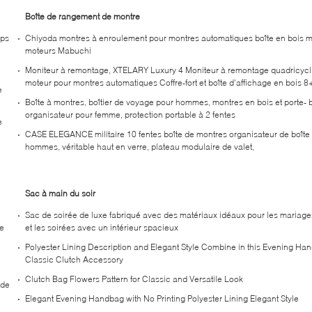
Boîte de rangement de montre
rps
Chiyoda montres à enroulement pour montres automatiques boîte en bois m
moteurs Mabuchi
Moniteur à remontage, XTELARY Luxury 4 Moniteur à remontage quadricycl
moteur pour montres automatiques Coffre-fort et boîte d'affichage en bois 
e
Boîte à montres, boîtier de voyage pour hommes, montres en bois et porte- 
organisateur pour femme, protection portable à 2 fentes
e
CASE ELEGANCE militaire 10 fentes boîte de montres organisateur de boîte
hommes, véritable haut en verre, plateau modulaire de valet,
Sac à main du soir
Sac de soirée de luxe fabriqué avec des matériaux idéaux pour les mariages
ée
et les soirées avec un intérieur spacieux
Polyester Lining Description and Elegant Style Combine in this Evening Ha
Classic Clutch Accessory
Clutch Bag Flowers Pattern for Classic and Versatile Look
 de
Elegant Evening Handbag with No Printing Polyester Lining Elegant Style