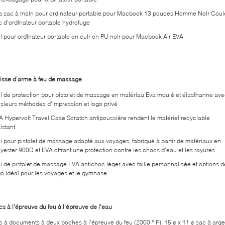
a sac à main pour ordinateur portable pour Macbook 13 pouces Homme Noir Coul
c d'ordinateur portable hydrofuge
ui pour ordinateur portable en cuir en PU noir pour Macbook Air EVA
isse d'arme à feu de massage
ui de protection pour pistolet de massage en matériau Eva moulé et élasthanne av
usieurs méthodes d'impression et logo privé
A Hypervolt Travel Case Scratch antipoussière rendent le matériel recyclable
istant
ui pour pistolet de massage adapté aux voyages, fabriqué à partir de matériaux en
lyester 900D et EVA offrant une protection contre les chocs d'eau et les rayures
ui de pistolet de massage EVA antichoc léger avec taille personnalisée et options d
go Idéal pour les voyages et le gymnase
cs à l'épreuve du feu à l'épreuve de l'eau
c à documents à deux poches à l'épreuve du feu (2000 ° F), 15 ¢ x 11 ¢ sac à arge