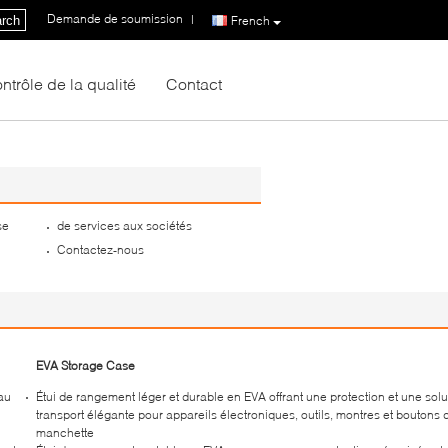
Demande de soumission
|
rch
French
ntrôle de la qualité
Contact
se
de services aux sociétés
Contactez-nous
EVA Storage Case
au
Étui de rangement léger et durable en EVA offrant une protection et une solu
transport élégante pour appareils électroniques, outils, montres et boutons 
manchette