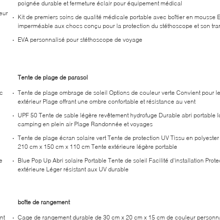
poignée durable et fermeture éclair pour équipement médical
eur
Kit de premiers soins de qualité médicale portable avec boîtier en mousse 
imperméable aux chocs conçu pour la protection du stéthoscope et son tran
EVA personnalisé pour stéthoscope de voyage
Tente de plage de parasol
ec
Tente de plage ombrage de soleil Options de couleur verte Convient pour le
extérieur Plage offrant une ombre confortable et résistance au vent
UPF 50 Tente de sable légère revêtement hydrofuge Durable abri portable I
camping en plein air Plage Randonnée et voyages
Tente de plage écran solaire vert Tente de protection UV Tissu en polyester
210 cm x 150 cm x 110 cm Tente extérieure légère portable
e
Blue Pop Up Abri solaire Portable Tente de soleil Facilité d'installation Prote
extérieure Léger résistant aux UV durable
boîte de rangement
nt
Cage de rangement durable de 30 cm x 20 cm x 15 cm de couleur personna