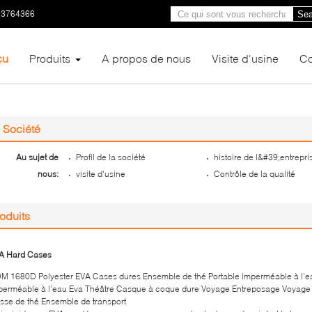
23764366
Sea
çu
Produits
A propos de nous
Visite d'usine
Co
Société
Au sujet de
Profil de la société
histoire de l&#39;entrepri
nous:
visite d'usine
Contrôle de la qualité
oduits
A Hard Cases
M 1680D Polyester EVA Cases dures Ensemble de thé Portable imperméable à l'e
perméable à l'eau Eva Théâtre Casque à coque dure Voyage Entreposage Voyage
sse de thé Ensemble de transport