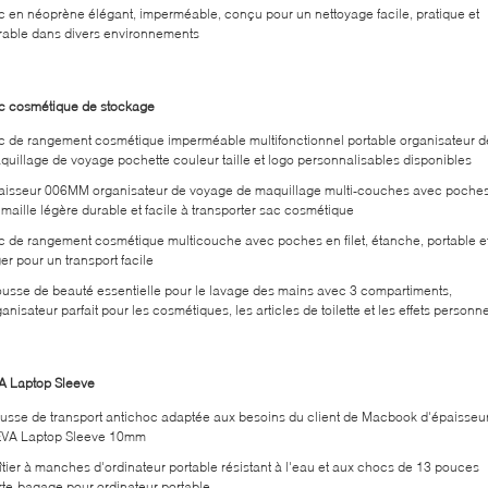
c en néoprène élégant, imperméable, conçu pour un nettoyage facile, pratique et
rable dans divers environnements
c cosmétique de stockage
c de rangement cosmétique imperméable multifonctionnel portable organisateur d
quillage de voyage pochette couleur taille et logo personnalisables disponibles
aisseur 006MM organisateur de voyage de maquillage multi-couches avec poche
 maille légère durable et facile à transporter sac cosmétique
c de rangement cosmétique multicouche avec poches en filet, étanche, portable e
er pour un transport facile
ousse de beauté essentielle pour le lavage des mains avec 3 compartiments,
anisateur parfait pour les cosmétiques, les articles de toilette et les effets personn
A Laptop Sleeve
usse de transport antichoc adaptée aux besoins du client de Macbook d'épaisseu
EVA Laptop Sleeve 10mm
îtier à manches d'ordinateur portable résistant à l'eau et aux chocs de 13 pouces
rte-bagage pour ordinateur portable