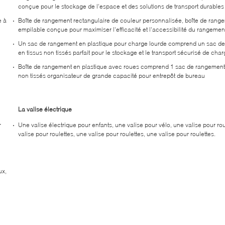
conçue pour le stockage de l'espace et des solutions de transport durables
e à
Boîte de rangement rectangulaire de couleur personnalisée, boîte de rang
empilable conçue pour maximiser l'efficacité et l'accessibilité du rangemen
Un sac de rangement en plastique pour charge lourde comprend un sac d
en tissus non tissés parfait pour le stockage et le transport sécurisé de cha
Boîte de rangement en plastique avec roues comprend 1 sac de rangement 
non tissés organisateur de grande capacité pour entrepôt de bureau
La valise électrique
r
Une valise électrique pour enfants, une valise pour vélo, une valise pour rou
valise pour roulettes, une valise pour roulettes, une valise pour roulettes.
ux,