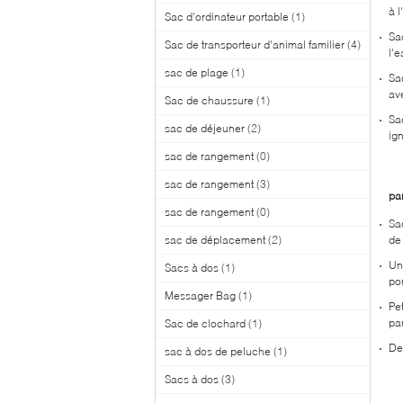
à 
Sac d'ordinateur portable
(1)
Sa
Sac de transporteur d'animal familier
(4)
l'
sac de plage
(1)
Sa
av
Sac de chaussure
(1)
Sa
sac de déjeuner
(2)
ig
sac de rangement
(0)
sac de rangement
(3)
pa
sac de rangement
(0)
Sa
sac de déplacement
(2)
de
Un
Sacs à dos
(1)
por
Messager Bag
(1)
Pe
pa
Sac de clochard
(1)
De
sac à dos de peluche
(1)
Sacs à dos
(3)