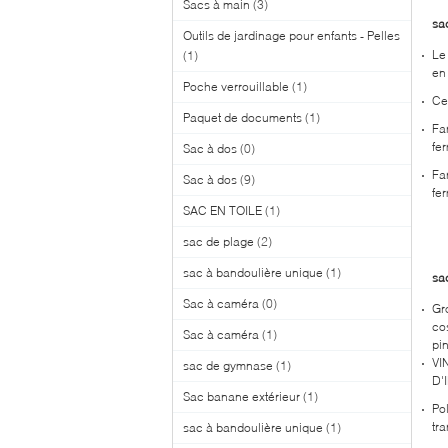
Sacs à main
(3)
sa
Outils de jardinage pour enfants - Pelles
Le
(1)
en
Poche verrouillable
(1)
Ce
Paquet de documents
(1)
Fa
fe
Sac à dos
(0)
Fa
Sac à dos
(9)
fe
SAC EN TOILE
(1)
sac de plage
(2)
sac à bandoulière unique
(1)
sa
Sac à caméra
(0)
Gr
co
Sac à caméra
(1)
pi
VI
sac de gymnase
(1)
D'
Sac banane extérieur
(1)
Po
tr
sac à bandoulière unique
(1)