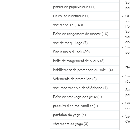
Sac
panier de pique-nique
(11)
pe
La valise électrique
(1)
OD
to
sac d'épaule
(140)
PV
Sa
Boîte de rangement de montre
(16)
tra
ch
sac de maquillage
(7)
Sa
Sac à main du soir
(39)
po
boîte de rangement de bijoux
(8)
Non
habillement de protection du soleil
(4)
Sa
Vêtements de protection
(2)
ré
sac imperméable de téléphone
(1)
Sac
pou
Boîte de stockage des yeux
(1)
Ca
produits d'animal familier
(1)
co
pantalon de yoga
(4)
Sa
Co
vêtements de yoga
(3)