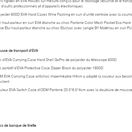
uis rigides en EVA moulés sur mesure conçus pour le stockage sécurisé et le transp
 d'outils professionnels et d'appareils électroniques
lyester 600D EVA Hard Cases Wine Packing en cuir d'unité centrale avec la courro
ui haut-parleur en cuir EVA étanche au choc Pantone Color Mesh Pocket Eva Hard
se Étui haut-parleur étanche au choc Etui/sac avec sangle BY Matériau en cuir PU
usse de transport d'EVA
c d'EVA Carrying Case Hard Shell GoPro de polyester du télescope 600D
c portatif d'EVA Protective Case Zipper Black du polyester 1800D
M EVA Carrying Case antichoc imperméable H4cm a adapté la couleur aux besoi
client
uleur EVA Switch Case d'ODM Pantone 20.5*8.5*4cm avec la doublure de mouss
cs de banque de tirette