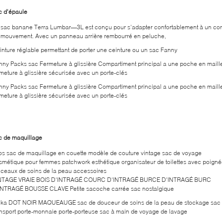
c d'épaule
 sac banane Terra Lumbar—3L est conçu pour s'adapter confortablement à un co
 mouvement. Avec un panneau arrière rembourré en peluche,
inture réglable permettant de porter une ceinture ou un sac Fanny
nny Packs sac Fermeture à glissière Compartiment principal a une poche en maill
rmeture à glissière sécurisée avec un porte-clés
nny Packs sac Fermeture à glissière Compartiment principal a une poche en maill
rmeture à glissière sécurisée avec un porte-clés
c de maquillage
os sac de maquillage en couette modèle de couture vintage sac de voyage
smétique pour femmes patchwork esthétique organisateur de toilettes avec poign
nceaux de soins de la peau accessoires
NTAGE VRAIE BOIS D'INTRAGÉ COURC D'INTRAGÉ BURCE D'INTRAGÉ BURC
INTRAGÉ BOUSSE CLAVE Petite sacoche carrée sac nostalgique
lka DOT NOIR MAQUEAUGE sac de douceur de soins de la peau de stockage sac
ansport porte-monnaie porte-porteuse sac à main de voyage de lavage