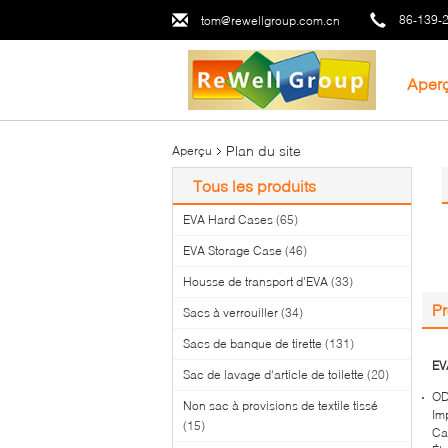
86-139-
tom@rewellgroup.com.cn
Aper
Plan du site
Aperçu
Tous les produits
EVA Hard Cases
(65)
EVA Storage Case
(46)
Housse de transport d'EVA
(33)
Pr
Sacs à verrouiller
(34)
Sacs de banque de tirette
(131)
EV
Sac de lavage d'article de toilette
(20)
OD
Non sac à provisions de textile tissé
Im
(15)
Ca